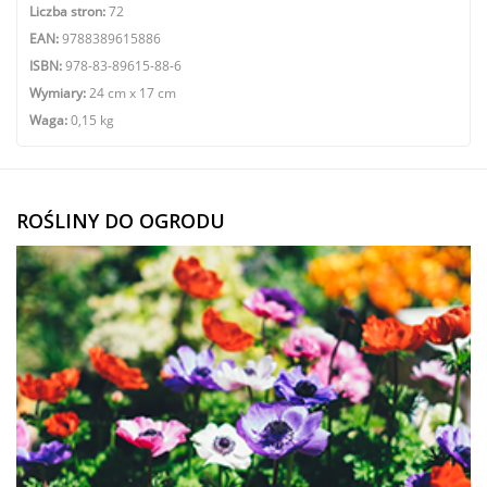
Liczba stron:
72
EAN:
9788389615886
ISBN:
978-83-89615-88-6
Wymiary:
24 cm x 17 cm
Waga:
0,15 kg
ROŚLINY DO OGRODU