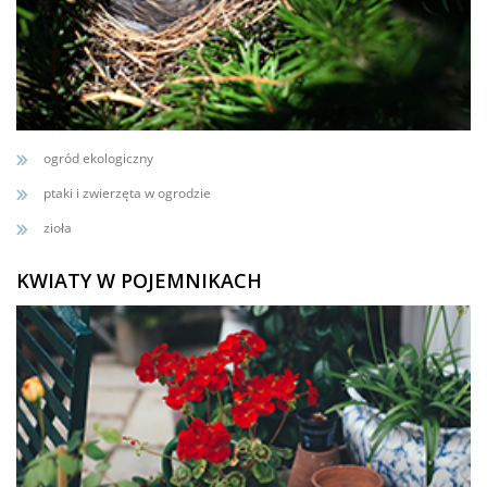
ogród ekologiczny
ptaki i zwierzęta w ogrodzie
zioła
KWIATY W POJEMNIKACH