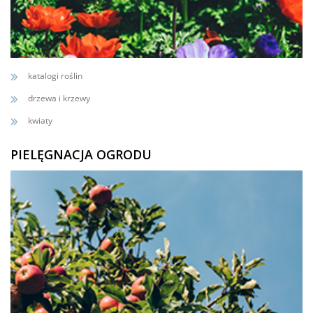
katalogi roślin
drzewa i krzewy
kwiaty
PIELĘGNACJA OGRODU