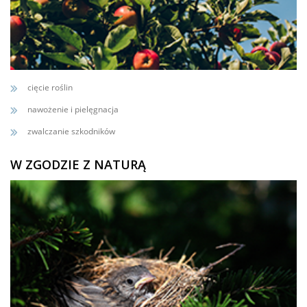
cięcie roślin
nawożenie i pielęgnacja
zwalczanie szkodników
W ZGODZIE Z NATURĄ