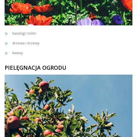
katalogi roślin
drzewa i krzewy
kwiaty
PIELĘGNACJA OGRODU