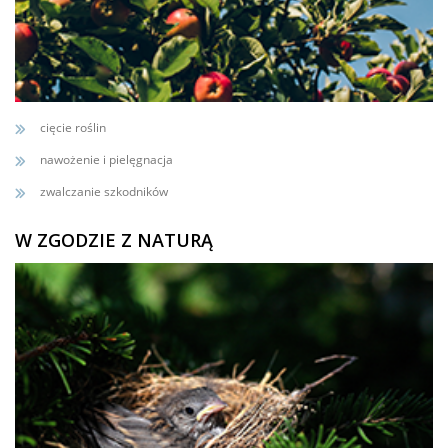
cięcie roślin
nawożenie i pielęgnacja
zwalczanie szkodników
W ZGODZIE Z NATURĄ