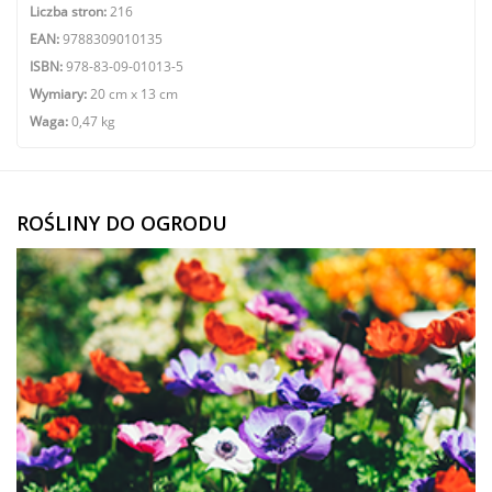
Liczba stron:
216
EAN:
9788309010135
ISBN:
978-83-09-01013-5
Wymiary:
20 cm x 13 cm
Waga:
0,47 kg
ROŚLINY DO OGRODU