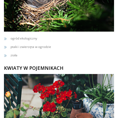
ogród ekologiczny
ptaki i zwierzęta w ogrodzie
zioła
KWIATY W POJEMNIKACH