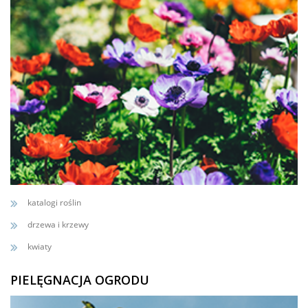
katalogi roślin
drzewa i krzewy
kwiaty
PIELĘGNACJA OGRODU