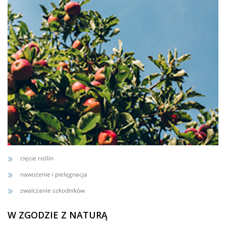
cięcie roślin
nawożenie i pielęgnacja
zwalczanie szkodników
W ZGODZIE Z NATURĄ