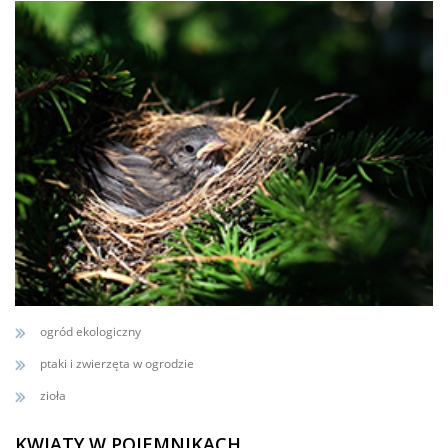
ogród ekologiczny
ptaki i zwierzęta w ogrodzie
zioła
KWIATY W POJEMNIKACH