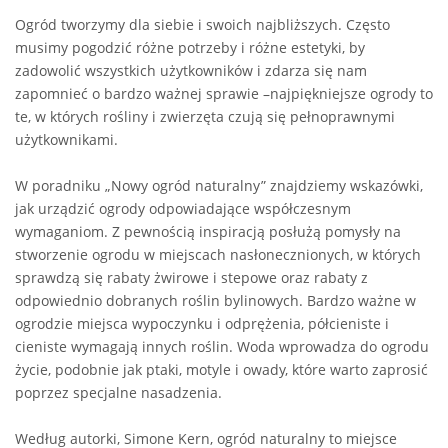
Ogród tworzymy dla siebie i swoich najbliższych. Często
musimy pogodzić różne potrzeby i różne estetyki, by
zadowolić wszystkich użytkowników i zdarza się nam
zapomnieć o bardzo ważnej sprawie –najpię
kniejsze
ogrody to
te, w których roś
liny
i zwierzęta czują się pełnoprawnymi
użytkownikami.
W poradniku „Nowy ogród naturalny” znajdziemy wskazówki,
jak urządzić ogrody odpowiadające współczesnym
wymaganiom. Z pewnością inspiracją posłużą pomysły na
stworzenie ogrodu w miejscach nasłonecznionych, w których
sprawdzą się rabaty żwirowe i stepowe oraz rabaty z
odpowiednio dobranych roślin bylinowych. Bardzo ważne w
ogrodzie miejsca wypoczynku i odprężenia, półcieniste i
cieniste wymagają innych roślin. Woda wprowadza do ogrodu
życie, podobnie jak ptaki, motyle i owady, które warto zaprosić
poprzez specjalne nasadzenia.
Według autorki, Simone Kern, ogród naturalny to miejsce