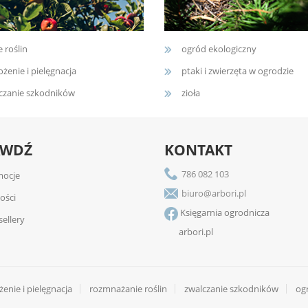
e roślin
ogród ekologiczny
żenie i pielęgnacja
ptaki i zwierzęta w ogrodzie
czanie szkodników
zioła
AWDŹ
KONTAKT
786 082 103
ocje
biuro@arbori.pl
ości
Księgarnia ogrodnicza
sellery
arbori.pl
enie i pielęgnacja
rozmnażanie roślin
zwalczanie szkodników
og