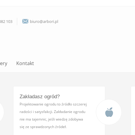
082 103
biuro@arbori.pl
lery
Kontakt
Zakładasz ogród?
Projektowanie ogrodu to źródło szczerej
radości i satysfakcji. Zakładanie ogrodu
nie ma tajemnic, jeśli wiedzę zdobywa
się ze sprawdzonych źródeł.