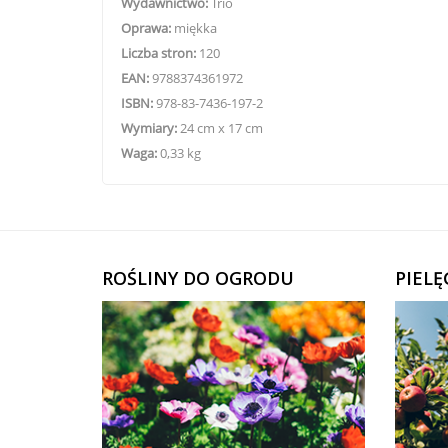
Wydawnictwo:
Trio
Oprawa:
miękka
Liczba stron:
120
EAN:
9788374361972
ISBN:
978-83-7436-197-2
Wymiary:
24 cm x 17 cm
Waga:
0,33 kg
ROŚLINY DO OGRODU
PIEL