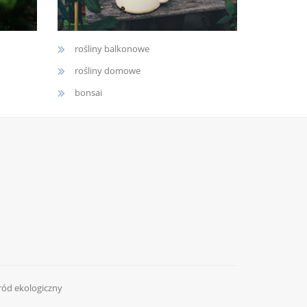
rośliny balkonowe
rośliny domowe
bonsai
ród ekologiczny