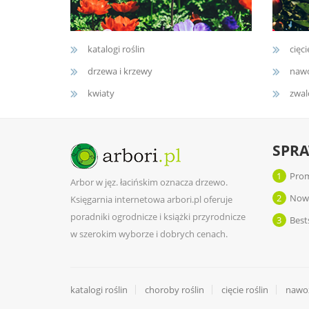
katalogi roślin
cięci
drzewa i krzewy
nawo
kwiaty
zwal
SPR
1
Prom
Arbor w jęz. łacińskim oznacza drzewo.
2
Now
Księgarnia internetowa arbori.pl oferuje
poradniki ogrodnicze i książki przyrodnicze
3
Best
w szerokim wyborze i dobrych cenach.
katalogi roślin
choroby roślin
cięcie roślin
nawoż