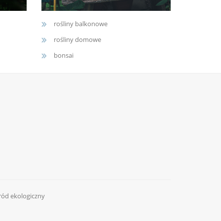
rośliny balkonowe
rośliny domowe
bonsai
ród ekologiczny