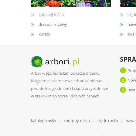
katalogi roślin
cięci
drzewa i krzewy
nawo
kwiaty
zwal
SPR
1
Prom
Arbor w jęz. łacińskim oznacza drzewo.
2
Now
Księgarnia internetowa arbori.pl oferuje
poradniki ogrodnicze i książki przyrodnicze
3
Best
w szerokim wyborze i dobrych cenach.
katalogi roślin
choroby roślin
cięcie roślin
nawoż