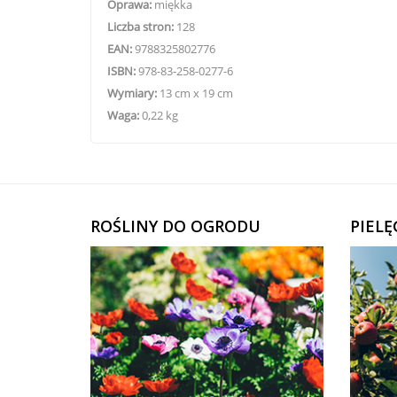
Oprawa:
miękka
Liczba stron:
128
EAN:
9788325802776
ISBN:
978-83-258-0277-6
Wymiary:
13 cm x 19 cm
Waga:
0,22 kg
ROŚLINY DO OGRODU
PIEL