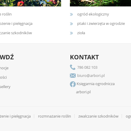
e roślin
ogród ekologiczny
żenie i pielęgnacja
ptaki i zwierzęta w ogrodzie
czanie szkodników
zioła
AWDŹ
KONTAKT
786 082 103
ocje
biuro@arbori.pl
ości
Księgarnia ogrodnicza
sellery
arbori.pl
enie i pielęgnacja
rozmnażanie roślin
zwalczanie szkodników
og