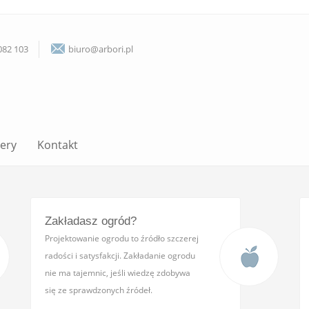
082 103
biuro@arbori.pl
lery
Kontakt
Zakładasz ogród?
Projektowanie ogrodu to źródło szczerej
radości i satysfakcji. Zakładanie ogrodu
nie ma tajemnic, jeśli wiedzę zdobywa
się ze sprawdzonych źródeł.