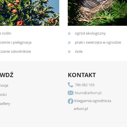
e roślin
ogród ekologiczny
żenie i pielęgnacja
ptaki i zwierzęta w ogrodzie
czanie szkodników
zioła
AWDŹ
KONTAKT
786 082 103
ocje
biuro@arbori.pl
ości
Księgarnia ogrodnicza
sellery
arbori.pl