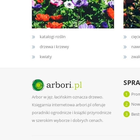
katalogi roślin
cięci
drzewa i krzewy
nawo
kwiaty
zwal
SPR
1
Prom
Arbor w jęz. łacińskim oznacza drzewo.
2
Now
Księgarnia internetowa arbori.pl oferuje
poradniki ogrodnicze i książki przyrodnicze
3
Best
w szerokim wyborze i dobrych cenach.