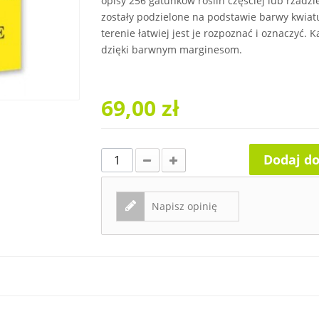
opisy 256 gatunków roślin częściej lub rzadzi
zostały podzielone na podstawie barwy kwiatu
terenie łatwiej jest je rozpoznać i oznaczyć.
dzięki barwnym marginesom.
69,00 zł
Dodaj d
Napisz opinię