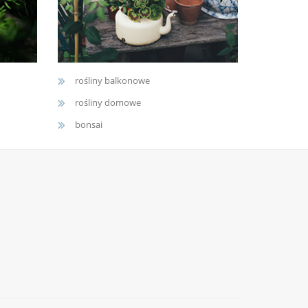
rośliny balkonowe
rośliny domowe
bonsai