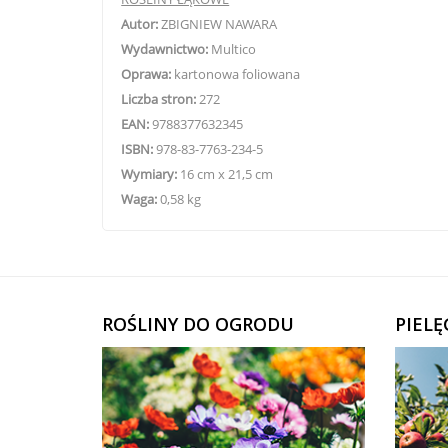
Autor:
ZBIGNIEW NAWARA
Wydawnictwo:
Multico
Oprawa:
k
artonowa foliowana
Liczba stron:
272
EAN:
9788377632345
ISBN:
978-83-7763-234-5
Wymiary:
16
cm x 21,5 cm
Waga:
0,
58
kg
ROŚLINY DO OGRODU
PIEL