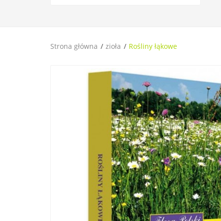
Strona główna
zioła
Rośliny łąkowe