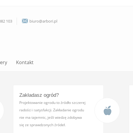
082 103
biuro@arbori.pl
lery
Kontakt
Zakładasz ogród?
Projektowanie ogrodu to źródło szczerej
radości i satysfakcji. Zakładanie ogrodu
nie ma tajemnic, jeśli wiedzę zdobywa
się ze sprawdzonych źródeł.