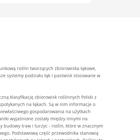
nkową roślin tworzących zbiorowiska łąkowe,
sze systemy podziału łąk i pastwisk stosowane w
zną klasyfikację zbiorowisk roślinnych Polski z
potykanych na łąkach. Są w nim informacje o
 niewłaściwego gospodarowania na użytkach
aniki wyjaśnione zostały między innymi na
y budowy traw i turzyc - roślin, które w znacznym
owego. Podstawową część przewodnika stanowią