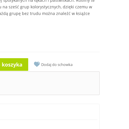
ej spotykanych na łąkach i pastwiskach. Rośliny te
 na sześć grup kolorystycznych, dzięki czemu w
 Każdą grupę bez trudu można znaleźć w książce
o koszyka
Dodaj do schowka