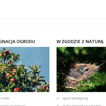
ĘGNACJA OGRODU
W ZGODZIE Z NATURĄ
e roślin
ogród ekologiczny
żenie i pielęgnacja
ptaki i zwierzęta w ogrodzie