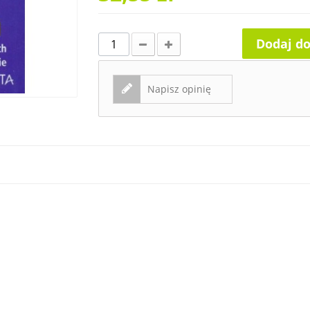
Dodaj d
Napisz opinię