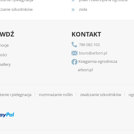
czanie szkodników
zioła
AWDŹ
KONTAKT
786 082 103
ocje
biuro@arbori.pl
ości
Księgarnia ogrodnicza
sellery
arbori.pl
enie i pielęgnacja
rozmnażanie roślin
zwalczanie szkodników
og