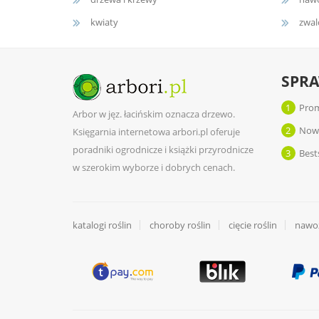
kwiaty
zwal
SPR
1
Prom
Arbor w jęz. łacińskim oznacza drzewo.
2
Now
Księgarnia internetowa arbori.pl oferuje
poradniki ogrodnicze i książki przyrodnicze
3
Best
w szerokim wyborze i dobrych cenach.
katalogi roślin
choroby roślin
cięcie roślin
nawoż