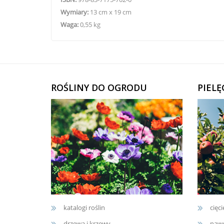
Wymiary:
13 cm x 19 cm
Waga:
0,55 kg
ROŚLINY DO OGRODU
PIEL
katalogi roślin
cięci
drzewa i krzewy
nawo