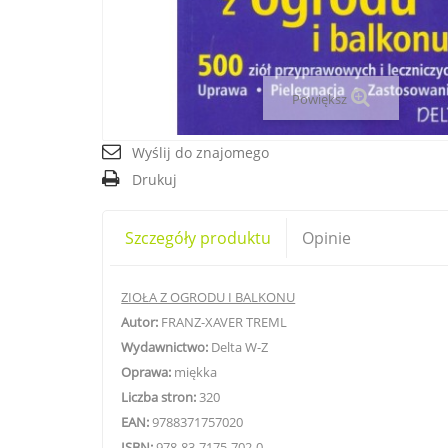
Powiększ
Wyślij do znajomego
Drukuj
Szczegóły produktu
Opinie
ZIOŁA Z OGRODU I BALKONU
Autor:
FRANZ-XAVER TREML
Wydawnictwo:
Delta W-Z
Oprawa:
miękka
Liczba stron:
320
EAN:
9788371757020
ISBN:
978-83-7175-702-0