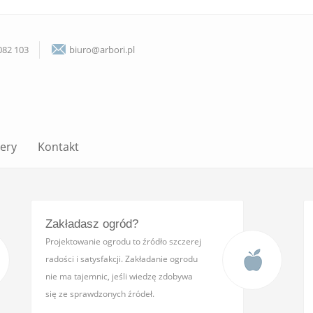
082 103
biuro@arbori.pl
lery
Kontakt
Zakładasz ogród?
Projektowanie ogrodu to źródło szczerej
radości i satysfakcji. Zakładanie ogrodu
nie ma tajemnic, jeśli wiedzę zdobywa
się ze sprawdzonych źródeł.