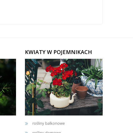
KWIATY W POJEMNIKACH
rośliny balkonowe
rośliny domowe