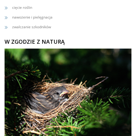
cięcie roślin
nawożenie i pielęgnacja
zwalczanie szkodników
W ZGODZIE Z NATURĄ