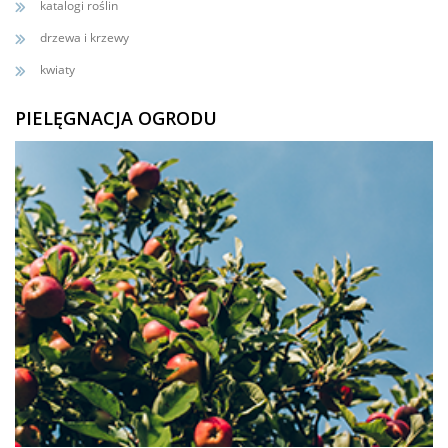
katalogi roślin
drzewa i krzewy
kwiaty
PIELĘGNACJA OGRODU