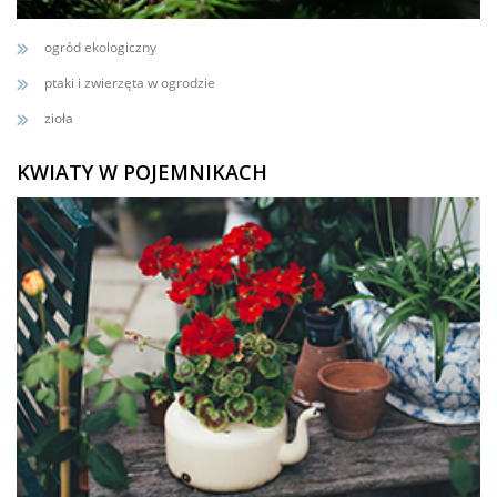
ogród ekologiczny
ptaki i zwierzęta w ogrodzie
zioła
KWIATY W POJEMNIKACH