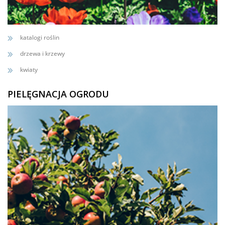
katalogi roślin
drzewa i krzewy
kwiaty
PIELĘGNACJA OGRODU