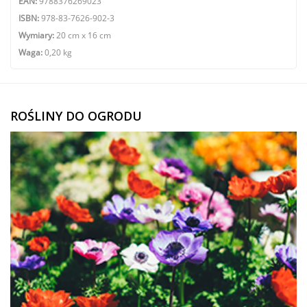
EAN:
9788376269023
ISBN:
978-83-7626-902-3
Wymiary:
20 cm x 16 cm
Waga:
0,20 kg
ROŚLINY DO OGRODU