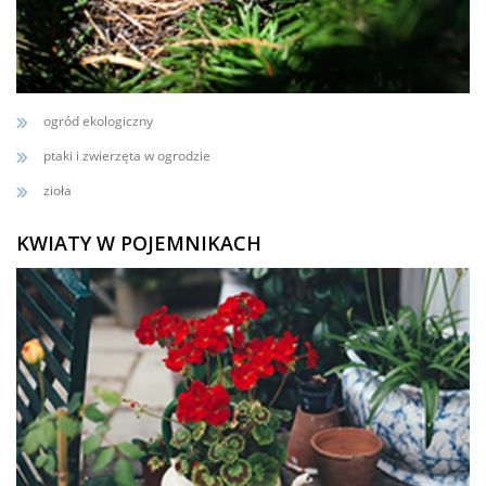
ogród ekologiczny
ptaki i zwierzęta w ogrodzie
zioła
KWIATY W POJEMNIKACH