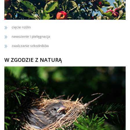
cięcie roślin
nawożenie i pielęgnacja
zwalczanie szkodników
W ZGODZIE Z NATURĄ