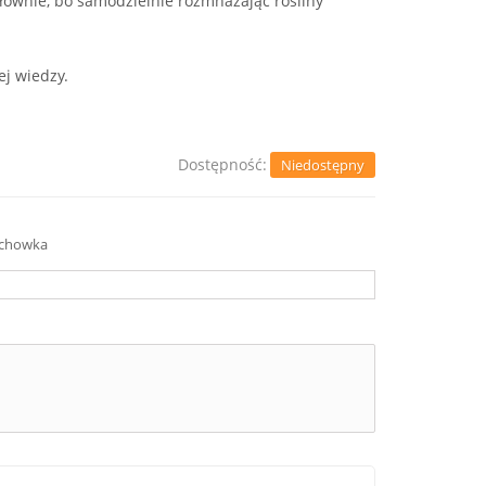
słownie, bo samodzielnie rozmnażając rośliny
j wiedzy.
Dostępność:
Niedostępny
schowka