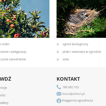
e roślin
ogród ekologiczny
żenie i pielęgnacja
ptaki i zwierzęta w ogrodzie
czanie szkodników
zioła
AWDŹ
KONTAKT
786 082 103
ocje
biuro@arbori.pl
ości
Księgarnia ogrodnicza
sellery