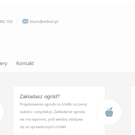
082 103
biuro@arbori.pl
lery
Kontakt
Zakładasz ogród?
Projektowanie ogrodu to źródło szczerej
radości i satysfakcji. Zakładanie ogrodu
nie ma tajemnic, jeśli wiedzę zdobywa
się ze sprawdzonych źródeł.