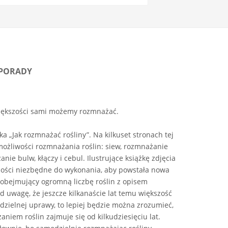
 PORADY
większości sami możemy rozmnażać.
a „Jak rozmnażać rośliny”. Na kilkuset stronach tej
możliwości rozmnażania roślin: siew, rozmnażanie
nie bulw, kłączy i cebul. Ilustrujące książkę zdjęcia
ności niezbędne do wykonania, aby powstała nowa
 obejmujący ogromną liczbę roślin z opisem
d uwagę, że jeszcze kilkanaście lat temu większość
zielnej uprawy, to lepiej będzie można zrozumieć,
aniem roślin zajmuje się od kilkudziesięciu lat.