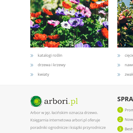
katalogi roślin
cięci
drzewa i krzewy
nawo
kwiaty
zwal
SPR
1
Prom
Arbor w jęz. łacińskim oznacza drzewo.
2
Now
Księgarnia internetowa arbori.pl oferuje
poradniki ogrodnicze i książki przyrodnicze
3
Best