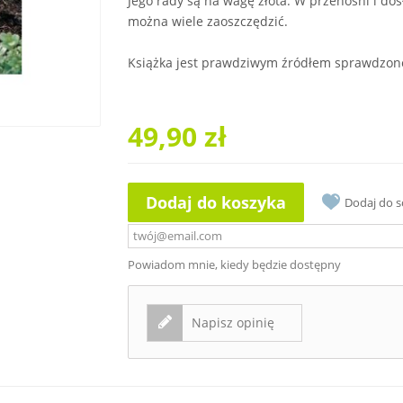
Jego rady są na wagę złota. W przenośni i do
można wiele zaoszczędzić.
Książka jest prawdziwym źródłem sprawdzone
49,90 zł
Dodaj do koszyka
Dodaj do 
Powiadom mnie, kiedy będzie dostępny
Napisz opinię