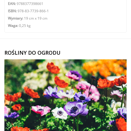
EAN:
9788377398661
ISBN:
978-83-7739-866-1
Wymiary:
19 cm x 19 cm
Waga:
0,25 kg
ROŚLINY DO OGRODU