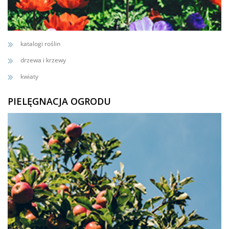
katalogi roślin
drzewa i krzewy
kwiaty
PIELĘGNACJA OGRODU