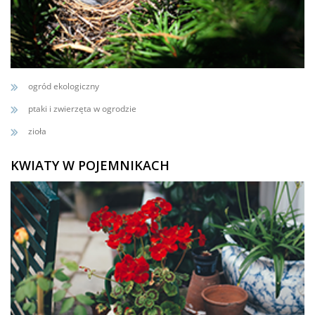
ogród ekologiczny
ptaki i zwierzęta w ogrodzie
zioła
KWIATY W POJEMNIKACH