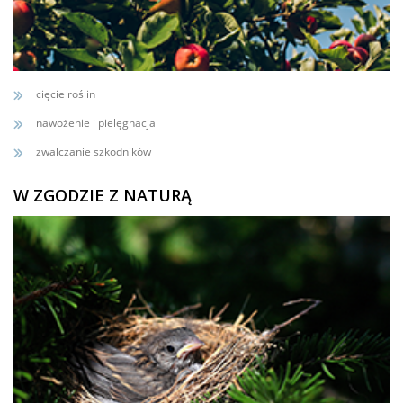
cięcie roślin
nawożenie i pielęgnacja
zwalczanie szkodników
W ZGODZIE Z NATURĄ