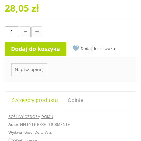
28,05 zł
Dodaj do koszyka
Dodaj do schowka
Napisz opinię
Szczegóły produktu
Opinie
ROŚLINY OZDOBĄ DOMU
Autor:
NELLY I PIERRE TOURMENTE
Wydawnictwo:
Delta W-Z
Oprawa:
miękka