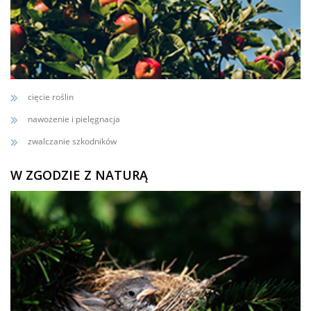
cięcie roślin
nawożenie i pielęgnacja
zwalczanie szkodników
W ZGODZIE Z NATURĄ