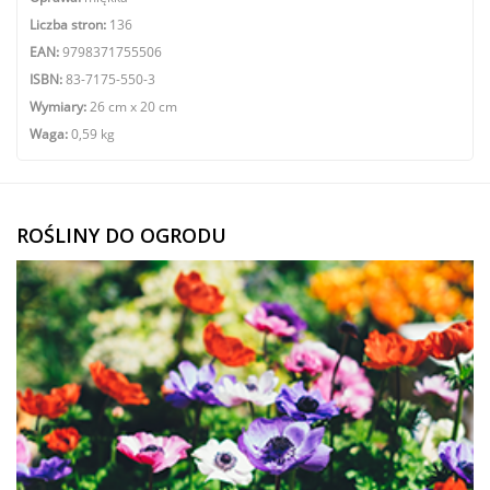
Liczba stron:
136
EAN:
9798371755506
ISBN:
83-7175-550-3
Wymiary:
26 cm x 20 cm
Waga:
0,59 kg
ROŚLINY DO OGRODU