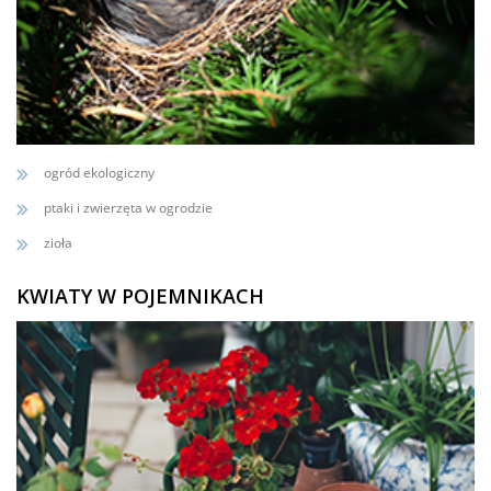
ogród ekologiczny
ptaki i zwierzęta w ogrodzie
zioła
KWIATY W POJEMNIKACH