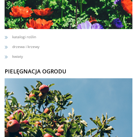
katalogi roślin
drzewa i krzewy
kwiaty
PIELĘGNACJA OGRODU