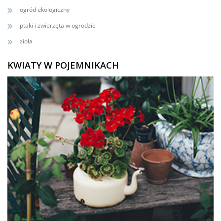
ogród ekologiczny
ptaki i zwierzęta w ogrodzie
zioła
KWIATY W POJEMNIKACH