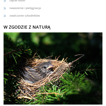
cięcie roślin
nawożenie i pielęgnacja
zwalczanie szkodników
W ZGODZIE Z NATURĄ