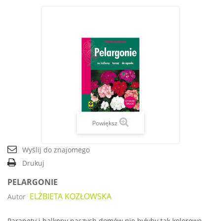
Powiększ
Wyślij do znajomego
Drukuj
PELARGONIE
ELŻBIETA KOZŁOWSKA
Autor
Parapety i balkony naszych domów nie byłyby tak kolorowe,