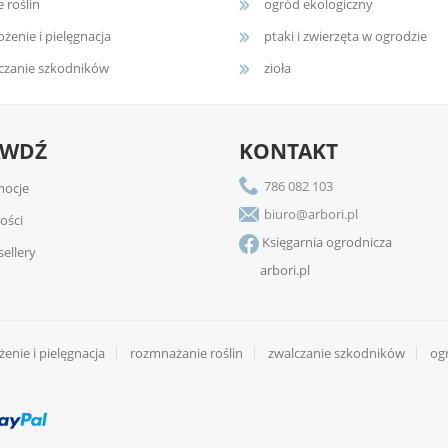
e roślin
ogród ekologiczny
żenie i pielęgnacja
ptaki i zwierzęta w ogrodzie
czanie szkodników
zioła
AWDŹ
KONTAKT
786 082 103
ocje
biuro@arbori.pl
ości
Księgarnia ogrodnicza
sellery
arbori.pl
enie i pielęgnacja
rozmnażanie roślin
zwalczanie szkodników
og