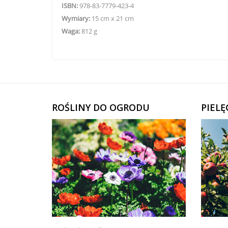
ISBN:
978-83-7779-423-4
Wymiary:
15 cm x 21 cm
Waga:
812 g
ROŚLINY DO OGRODU
PIEL