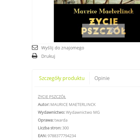
Powiększ
Wyślij do znajomego
Drukuj
Szczegóły produktu
Opinie
ŻYCIE PSZCZÓŁ
Autor:
MAURICE MAETERLINCK
Wydawnictwo:
Wydawnictwo MG
Oprawa:
twarda
Liczba stron:
300
EAN:
9788377794234