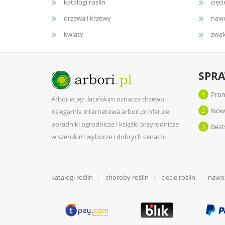
katalogi roślin
cięci
drzewa i krzewy
nawo
kwiaty
zwal
SPR
1
Prom
Arbor w jęz. łacińskim oznacza drzewo.
2
Now
Księgarnia internetowa arbori.pl oferuje
poradniki ogrodnicze i książki przyrodnicze
3
Best
w szerokim wyborze i dobrych cenach.
katalogi roślin
choroby roślin
cięcie roślin
nawoż