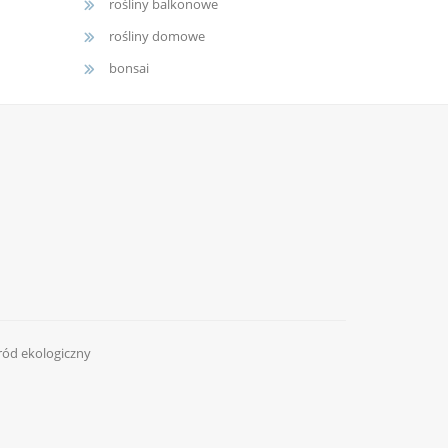
rośliny balkonowe
rośliny domowe
bonsai
ród ekologiczny