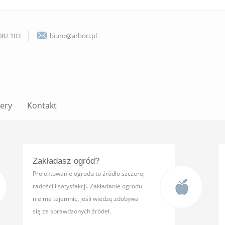
082 103
biuro@arbori.pl
lery
Kontakt
Zakładasz ogród?
Projektowanie ogrodu to źródło szczerej
radości i satysfakcji. Zakładanie ogrodu
nie ma tajemnic, jeśli wiedzę zdobywa
się ze sprawdzonych źródeł.