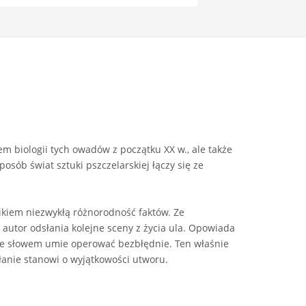
em biologii tych owadów z początku XX w., ale także
osób świat sztuki pszczelarskiej łączy się ze
nikiem niezwykłą różnorodność faktów. Ze
utor odsłania kolejne sceny z życia ula. Opowiada
 że słowem umie operować bezbłędnie. Ten właśnie
esłanie stanowi o wyjątkowości utworu.