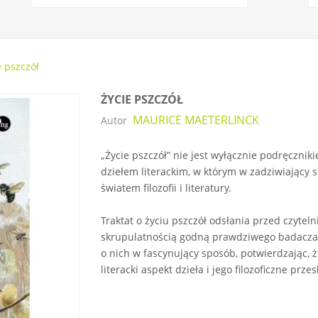
e pszczół
ŻYCIE PSZCZÓŁ
MAURICE MAETERLINCK
Autor
„Życie pszczół” nie jest wyłącznie podręczniki
dziełem literackim, w którym w zadziwiający sp
światem filozofii i literatury.
Traktat o życiu pszczół odsłania przed czytel
skrupulatnością godną prawdziwego badacza a
o nich w fascynujący sposób, potwierdzając,
literacki aspekt dzieła i jego filozoficzne prz