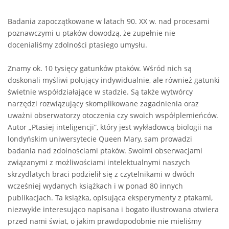
Badania zapoczątkowane w latach 90. XX w. nad procesami
poznawczymi u ptaków dowodzą, że zupełnie nie
docenialiśmy zdolności ptasiego umysłu.
Znamy ok. 10 tysięcy gatunków ptaków. Wśród nich są
doskonali myśliwi polujący indywidualnie, ale również gatunki
świetnie współdziałające w stadzie. Są także wytwórcy
narzędzi rozwiązujący skomplikowane zagadnienia oraz
uważni obserwatorzy otoczenia czy swoich współplemieńców.
Autor „Ptasiej inteligencji”, który jest wykładowcą biologii na
londyńskim uniwersytecie Queen Mary, sam prowadzi
badania nad zdolnościami ptaków. Swoimi obserwacjami
związanymi z możliwościami intelektualnymi naszych
skrzydlatych braci podzielił się z czytelnikami w dwóch
wcześniej wydanych książkach i w ponad 80 innych
publikacjach. Ta książka, opisująca eksperymenty z ptakami,
niezwykle interesująco napisana i bogato ilustrowana otwiera
przed nami świat, o jakim prawdopodobnie nie mieliśmy