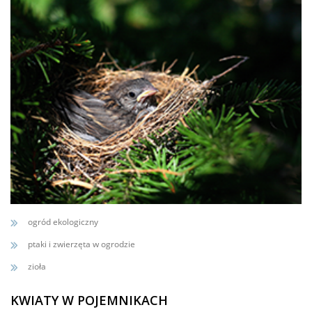
ogród ekologiczny
ptaki i zwierzęta w ogrodzie
zioła
KWIATY W POJEMNIKACH