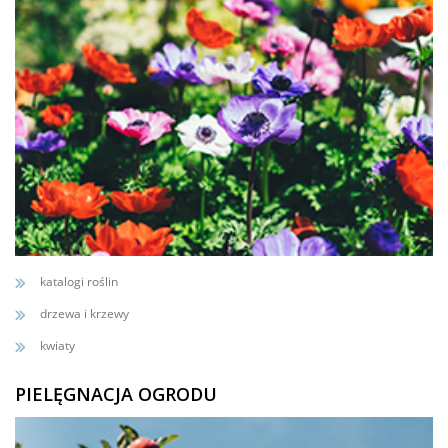
katalogi roślin
drzewa i krzewy
kwiaty
PIELĘGNACJA OGRODU