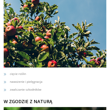
cięcie roślin
nawożenie i pielęgnacja
zwalczanie szkodników
W ZGODZIE Z NATURĄ