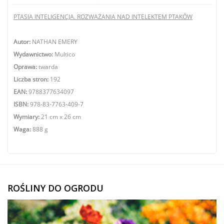
PTASIA INTELIGENCJA. ROZWAŻANIA NAD INTELEKTEM PTAKÓW
Autor:
NATHAN EMERY
Wydawnictwo:
Multico
Oprawa:
twarda
Liczba stron:
192
EAN:
9788377634097
ISBN:
978-83-7763-409-7
Wymiary:
21 cm x 26 cm
Waga:
888 g
ROŚLINY DO OGRODU