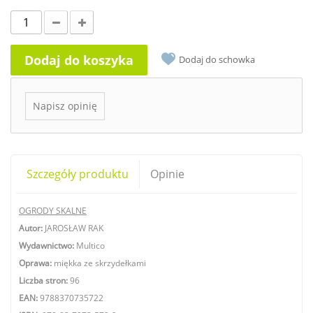
Dodaj do koszyka
Dodaj do schowka
Napisz opinię
Szczegóły produktu
Opinie
OGRODY SKALNE
Autor:
JAROSŁAW RAK
Wydawnictwo:
Multico
Oprawa:
m
iękka ze skrzydełkami
Liczba stron:
96
EAN:
9788370735722