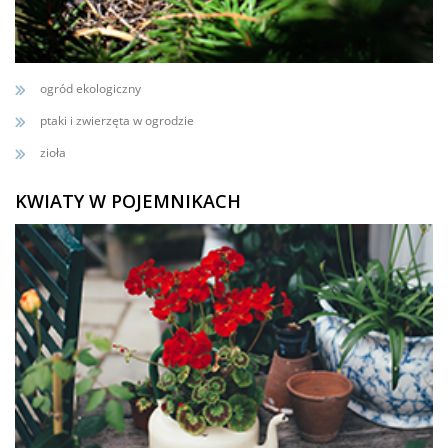
ogród ekologiczny
ptaki i zwierzęta w ogrodzie
zioła
KWIATY W POJEMNIKACH