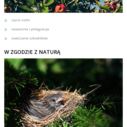
cięcie roślin
nawożenie i pielęgnacja
zwalczanie szkodników
W ZGODZIE Z NATURĄ