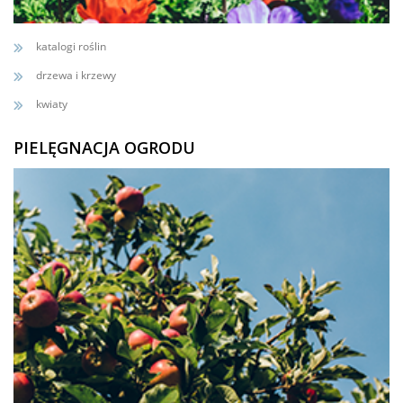
katalogi roślin
drzewa i krzewy
kwiaty
PIELĘGNACJA OGRODU