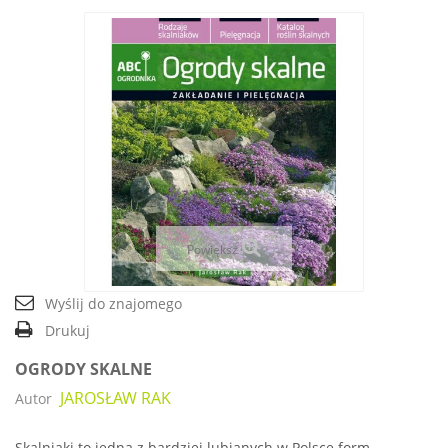
Powiększ
Wyślij do znajomego
Drukuj
OGRODY SKALNE
JAROSŁAW RAK
Autor
Skalniaki to jedna z bardziej lubianych w Polsce form