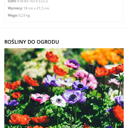
ISBN:
978-83-7073-572-2
Wymiary:
18 cm x 21,5 cm
Waga:
0,23 kg
ROŚLINY DO OGRODU