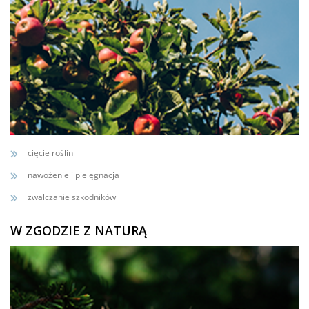
cięcie roślin
nawożenie i pielęgnacja
zwalczanie szkodników
W ZGODZIE Z NATURĄ