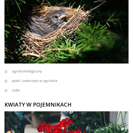
ogród ekologiczny
ptaki i zwierzęta w ogrodzie
zioła
KWIATY W POJEMNIKACH