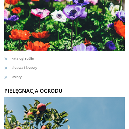
katalogi roślin
drzewa i krzewy
kwiaty
PIELĘGNACJA OGRODU