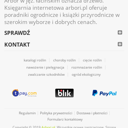
Arbor w jęz. łacińskim oznacza drzewo.
Księgarnia internetowa arbori.pl oferuje
poradniki ogrodnicze i książki przyrodnicze w
szerokim wyborze i dobrych cenach.
SPRAWDŹ
KONTAKT
katalogi roślin
choroby roślin
cięcie roślin
nawożenie i pielęgnacja
rozmnażanie roślin
zwalczanie szkodników
ogród ekologiczny
Regulamin
Polityka prywatności
Dostawa i płatności
Formularz kontaktowy
Copyright © 2019
Arbori.pl
. Wszystkie prawa zastrzeżone. Strona