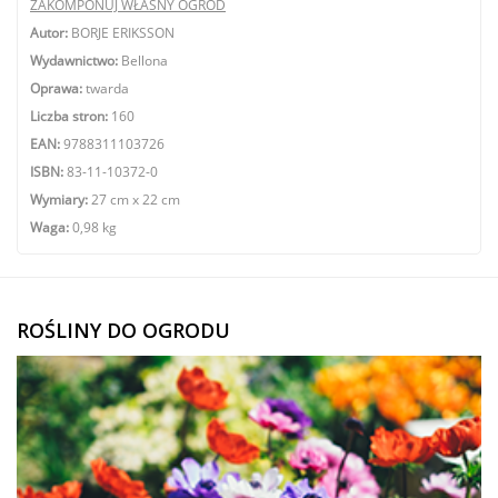
ZAKOMPONUJ WŁASNY OGRÓD
Autor:
BORJE ERIKSSON
Wydawnictwo:
Bellona
Oprawa:
twarda
Liczba stron:
160
EAN:
9788311103726
ISBN:
83-11-10372-0
Wymiary:
27 cm x 22 cm
Waga:
0,98 kg
ROŚLINY DO OGRODU