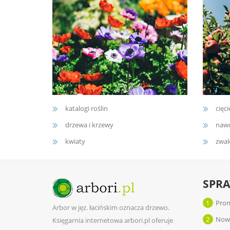
katalogi roślin
cięci
drzewa i krzewy
nawo
kwiaty
zwal
SPR
1
Prom
Arbor w jęz. łacińskim oznacza drzewo.
2
Now
Księgarnia internetowa arbori.pl oferuje