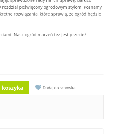
, dając sprawdzone rady na ich uprawę. Bardzo
w rozdział poświęcony ogrodowym stylom. Poznamy
kretne rozwiązania, które sprawią, że ogród będzie
ęciami. Nasz ogród marzeń też jest przecież
o koszyka
Dodaj do schowka