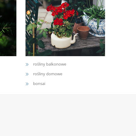
rośliny balkonowe
rośliny domowe
bonsai