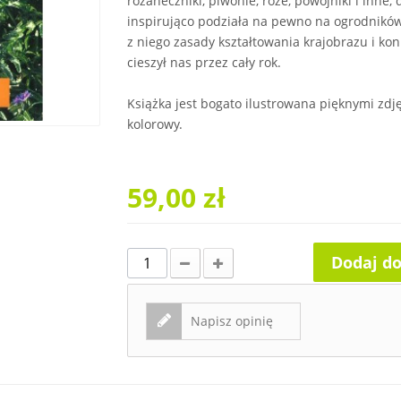
różaneczniki, piwonie, róże, powojniki i inne
inspirująco podziała na pewno na ogrodnikó
z niego zasady kształtowania krajobrazu i kon
cieszył nas przez cały rok.
Książka jest bogato ilustrowana pięknymi zdj
kolorowy.
59,00 zł
Dodaj d
Napisz opinię