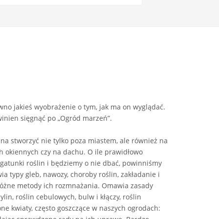
wno jakieś wyobrażenie o tym, jak ma on wyglądać.
owinien sięgnąć po „Ogród marzeń”.
na stworzyć nie tylko poza miastem, ale również na
h okiennych czy na dachu. O ile prawidłowo
gatunki roślin i będziemy o nie dbać, powinniśmy
a typy gleb, nawozy, choroby roślin, zakładanie i
i różne metody ich rozmnażania. Omawia zasady
n, roślin cebulowych, bulw i kłączy, roślin
ione kwiaty, często goszczące w naszych ogrodach: