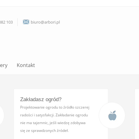
082 103
biuro@arbori.pl
lery
Kontakt
Zakładasz ogród?
Projektowanie ogrodu to źródło szczerej
radości i satysfakcji. Zakładanie ogrodu
nie ma tajemnic, jeśli wiedzę zdobywa
się ze sprawdzonych źródeł.