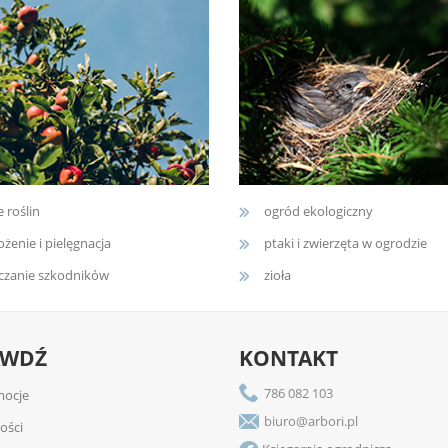
e roślin
ogród ekologiczny
żenie i pielęgnacja
ptaki i zwierzęta w ogrodzie
czanie szkodników
zioła
AWDŹ
KONTAKT
786 082 103
ocje
biuro@arbori.pl
ości