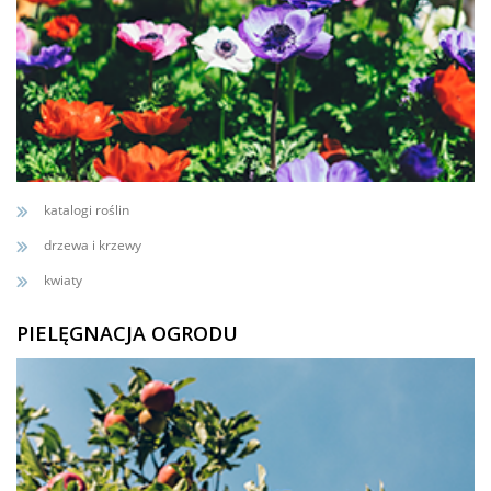
katalogi roślin
drzewa i krzewy
kwiaty
PIELĘGNACJA OGRODU