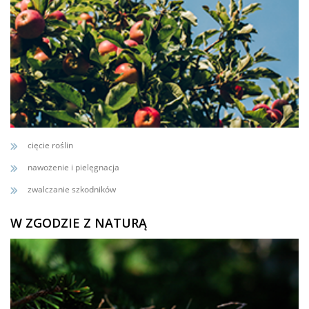
cięcie roślin
nawożenie i pielęgnacja
zwalczanie szkodników
W ZGODZIE Z NATURĄ