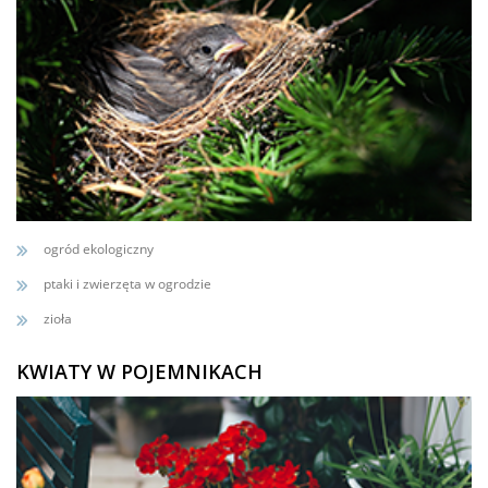
ogród ekologiczny
ptaki i zwierzęta w ogrodzie
zioła
KWIATY W POJEMNIKACH