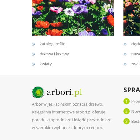
katalogi roślin
cięci
drzewa i krzewy
nawo
kwiaty
zwal
SPR
1
Prom
Arbor w jęz. łacińskim oznacza drzewo.
2
Now
Księgarnia internetowa arbori.pl oferuje
poradniki ogrodnicze i książki przyrodnicze
3
Best
w szerokim wyborze i dobrych cenach.