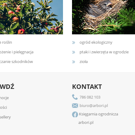
e roślin
ogród ekologiczny
żenie i pielęgnacja
ptaki i zwierzęta w ogrodzie
czanie szkodników
zioła
AWDŹ
KONTAKT
786 082 103
ocje
biuro@arbori.pl
ości
Księgarnia ogrodnicza
sellery
arbori.pl