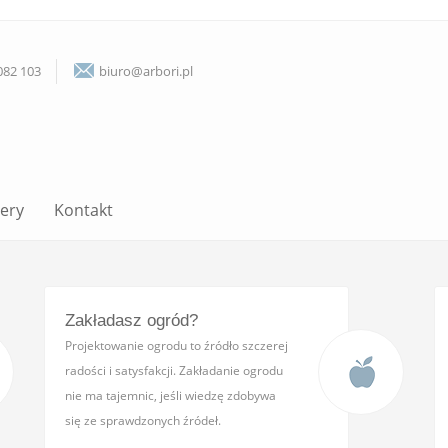
082 103
biuro@arbori.pl
lery
Kontakt
Zakładasz ogród?
Projektowanie ogrodu to źródło szczerej
radości i satysfakcji. Zakładanie ogrodu
nie ma tajemnic, jeśli wiedzę zdobywa
się ze sprawdzonych źródeł.