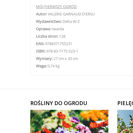
MÓJ PIERWSZY OGRÓD
Autor:
VALERIE GARNAUD D'ERSU
Wydawnictwo:
Delta W-Z
Oprawa:
twarda
Liczba stron:
128
EAN:
9788371755231
ISBN:
978-83-7175-523-1
Wymiary:
27 cm x 20 cm
Waga:
0,74 kg
ROŚLINY DO OGRODU
PIEL