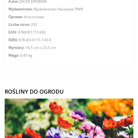
Autor:
JACEK DROBNIK
Wydawnictwo:
Wydawnictwo Naukowe PWN
Oprawa:
broszurowa
Liczba stron:
292
EAN:
9788301151430
ISBN:
978-83-0115-143-0
Wymiary:
16,5 cm x 23,5 cm
Waga:
0,45 kg
ROŚLINY DO OGRODU