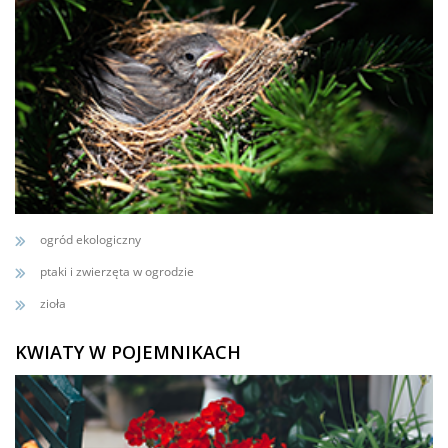
ogród ekologiczny
ptaki i zwierzęta w ogrodzie
zioła
KWIATY W POJEMNIKACH