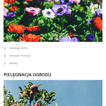
katalogi roślin
drzewa i krzewy
kwiaty
PIELĘGNACJA OGRODU