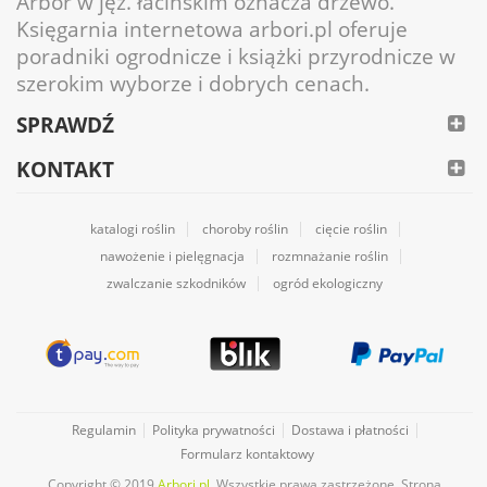
Arbor w jęz. łacińskim oznacza drzewo.
Księgarnia internetowa arbori.pl oferuje
poradniki ogrodnicze i książki przyrodnicze w
szerokim wyborze i dobrych cenach.
SPRAWDŹ
KONTAKT
katalogi roślin
choroby roślin
cięcie roślin
nawożenie i pielęgnacja
rozmnażanie roślin
zwalczanie szkodników
ogród ekologiczny
Regulamin
Polityka prywatności
Dostawa i płatności
Formularz kontaktowy
Copyright © 2019
Arbori.pl
. Wszystkie prawa zastrzeżone. Strona