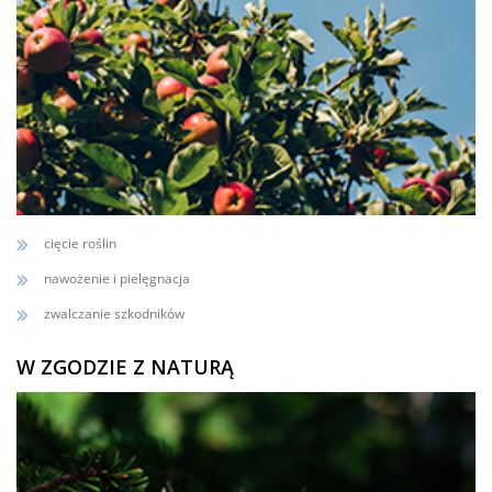
cięcie roślin
nawożenie i pielęgnacja
zwalczanie szkodników
W ZGODZIE Z NATURĄ