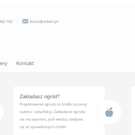
082 103
biuro@arbori.pl
lery
Kontakt
Zakładasz ogród?
Projektowanie ogrodu to źródło szczerej
radości i satysfakcji. Zakładanie ogrodu
nie ma tajemnic, jeśli wiedzę zdobywa
się ze sprawdzonych źródeł.