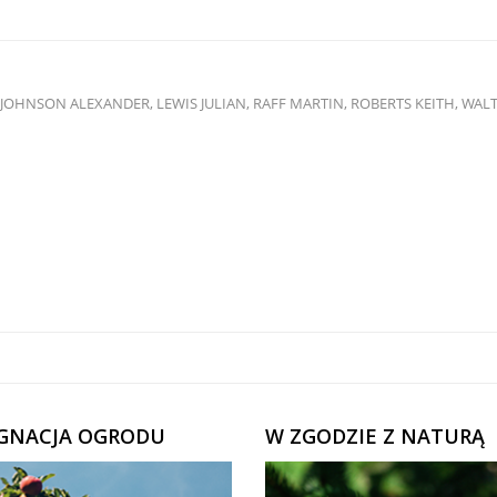
 JOHNSON ALEXANDER, LEWIS JULIAN, RAFF MARTIN, ROBERTS KEITH, WAL
ĘGNACJA OGRODU
W ZGODZIE Z NATURĄ