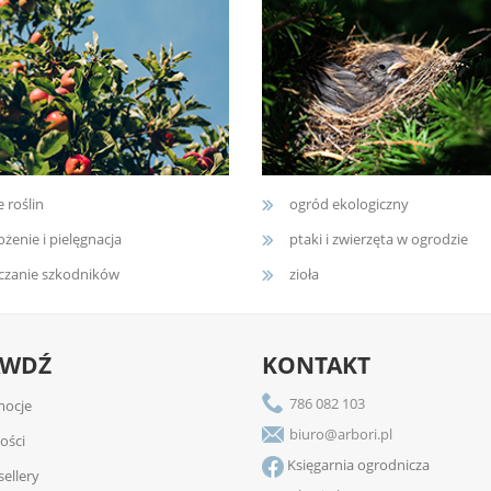
e roślin
ogród ekologiczny
żenie i pielęgnacja
ptaki i zwierzęta w ogrodzie
czanie szkodników
zioła
AWDŹ
KONTAKT
786 082 103
ocje
biuro@arbori.pl
ości
Księgarnia ogrodnicza
sellery