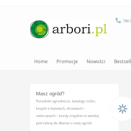
786 
Home
Promocje
Nowości
Bestsel
Masz ogród?
Poradniki ogrodnicze, katalogi roślin,
książki o kwiatach, drzewach i
zwierzętach – każdy znajdzie tu wiedzę
potrzebną do dbania o swój ogród.