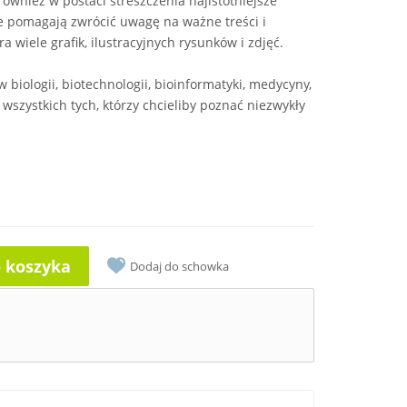
również w postaci streszczenia najistotniejsze
re pomagają zwrócić uwagę na ważne treści i
 wiele grafik, ilustracyjnych rysunków i zdjęć.
biologii, biotechnologii, bioinformatyki, medycyny,
 wszystkich tych, którzy chcieliby poznać niezwykły
o koszyka
Dodaj do schowka