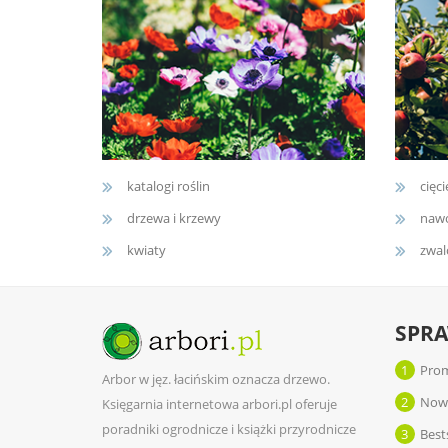
katalogi roślin
cięci
drzewa i krzewy
nawo
kwiaty
zwal
SPR
1
Prom
Arbor w jęz. łacińskim oznacza drzewo.
2
Now
Księgarnia internetowa arbori.pl oferuje
poradniki ogrodnicze i książki przyrodnicze
3
Best