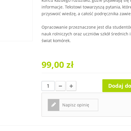
końcu każdego rozdziału, gdzie pojawiają się 
informacje. Tekstowi towarzyszą pytania, któ
przyswoić wiedzę, a całość podręcznika zawiera
Opracowanie przeznaczone jest dla studentów 
nauk rolniczych oraz uczniów szkół średnich i
świat komórek.
99,00 zł
Dodaj d
Napisz opinię