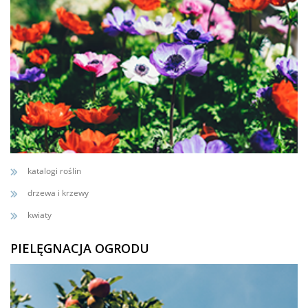
katalogi roślin
drzewa i krzewy
kwiaty
PIELĘGNACJA OGRODU