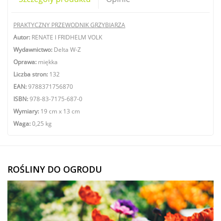
PRAKTYCZNY PRZEWODNIK GRZYBIARZA
Autor:
RENATE I FRIDHELM VOLK
Wydawnictwo:
Delta W-Z
Oprawa:
miękka
Liczba stron:
132
EAN:
9788371756870
ISBN:
978-83-7175-687-0
Wymiary:
19 cm x 13 cm
Waga:
0,25 kg
ROŚLINY DO OGRODU