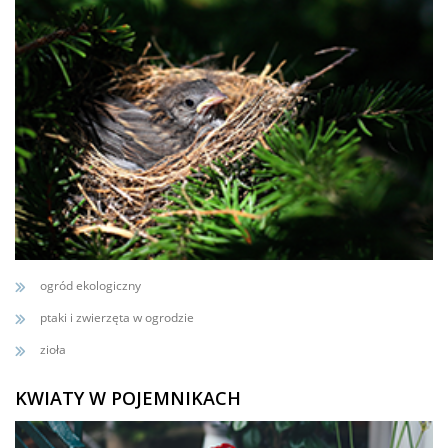
ogród ekologiczny
ptaki i zwierzęta w ogrodzie
zioła
KWIATY W POJEMNIKACH