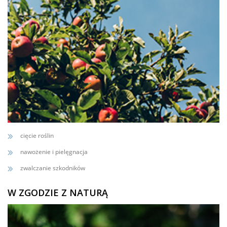
cięcie roślin
nawożenie i pielęgnacja
zwalczanie szkodników
W ZGODZIE Z NATURĄ