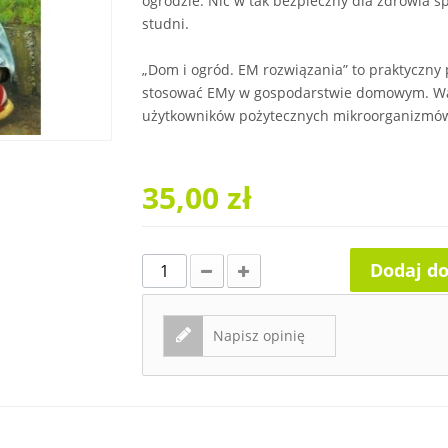
ogrodzie. Nic w tak bezpieczny dla zdrowia 
studni.
„Dom i ogród. EM rozwiązania” to praktyczny p
stosować EMy w gospodarstwie domowym. Wa
użytkowników pożytecznych mikroorganizmó
35,00 zł
Dodaj d
Napisz opinię