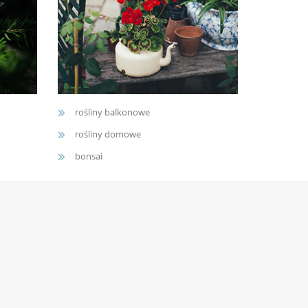
rośliny balkonowe
rośliny domowe
bonsai