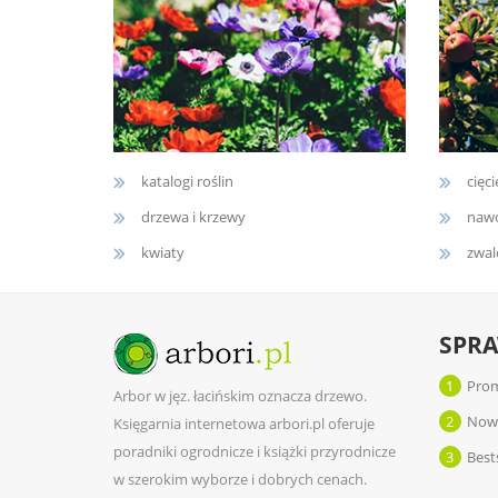
katalogi roślin
cięci
drzewa i krzewy
nawo
kwiaty
zwal
SPR
1
Prom
Arbor w jęz. łacińskim oznacza drzewo.
2
Now
Księgarnia internetowa arbori.pl oferuje
poradniki ogrodnicze i książki przyrodnicze
3
Best
w szerokim wyborze i dobrych cenach.