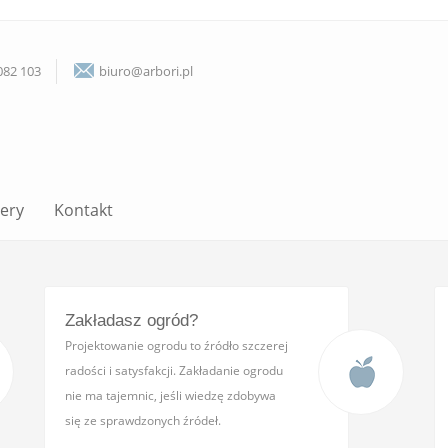
082 103
biuro@arbori.pl
lery
Kontakt
Zakładasz ogród?
Projektowanie ogrodu to źródło szczerej
radości i satysfakcji. Zakładanie ogrodu
nie ma tajemnic, jeśli wiedzę zdobywa
się ze sprawdzonych źródeł.