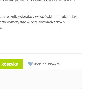
sposób nie przywróci czystości dawno nieużywanej
odręcznik zwierający wskazówki i instrukcje, jak
rto wykorzystać wiedzę doświadczonych
w.
o koszyka
Dodaj do schowka