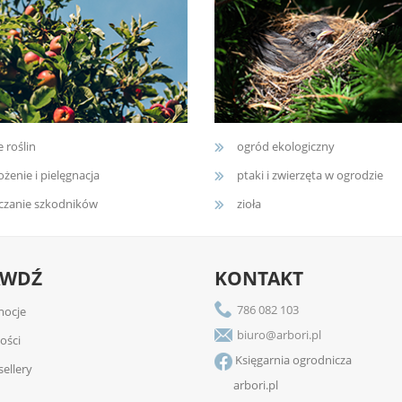
e roślin
ogród ekologiczny
żenie i pielęgnacja
ptaki i zwierzęta w ogrodzie
czanie szkodników
zioła
AWDŹ
KONTAKT
786 082 103
ocje
biuro@arbori.pl
ości
Księgarnia ogrodnicza
sellery
arbori.pl