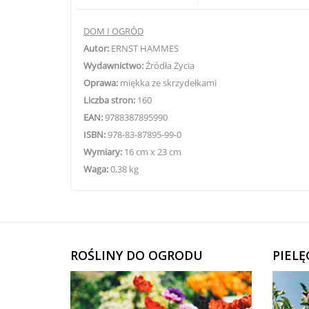
DOM I OGRÓD
Autor:
ERNST HAMMES
Wydawnictwo:
Źródła Życia
Oprawa:
m
iękka ze skrzydełkami
Liczba stron:
160
EAN:
9788387895990
ISBN:
978-83-87895-99-0
Wymiary:
16
cm x 23 cm
Waga:
0,
38
kg
ROŚLINY DO OGRODU
PIEL