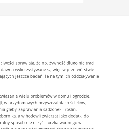
iwości sprawiają, że np. żywność długo nie traci
d dawna wykorzystywane są więc w przetwórstwie
jących jeszcze badań, że na tym ich oddziaływanie
związanie wielu problemów w domu i ogrodzie.
ji, w przydomowych oczyszczalniach ścieków,
a gleby, zaprawiania sadzonek i roślin,
obornika, a w hodowli zwierząt jako dodatki do
turalny sposób nie oczyści oczka wodnego w