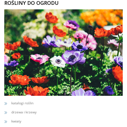
ROŚLINY DO OGRODU
katalogi roślin
drzewa i krzewy
kwiaty