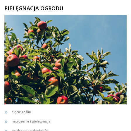
PIELĘGNACJA OGRODU
cięcie roślin
nawożenie i pielęgnacja
zwalczanie szkodników