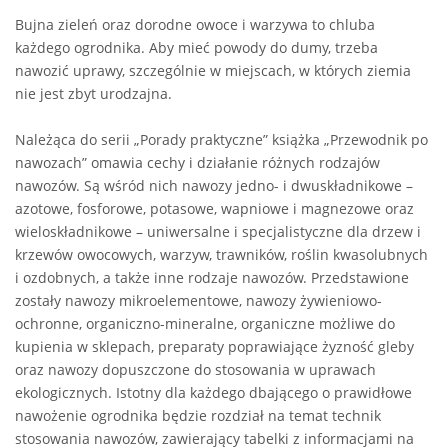
Bujna zieleń oraz dorodne owoce i warzywa to chluba
każdego ogrodnika. Aby mieć powody do dumy, trzeba
nawozić uprawy, szczególnie w miejscach, w których ziemia
nie jest zbyt urodzajna.
Należąca do serii „Porady praktyczne” książka „Przewodnik po
nawozach” omawia cechy i działanie różnych rodzajów
nawozów. Są wśród nich nawozy jedno- i dwuskładnikowe –
azotowe, fosforowe, potasowe, wapniowe i magnezowe oraz
wieloskładnikowe – uniwersalne i specjalistyczne dla drzew i
krzewów owocowych, warzyw, trawników, roślin kwasolubnych
i ozdobnych, a także inne rodzaje nawozów. Przedstawione
zostały nawozy mikroelementowe, nawozy żywieniowo-
ochronne, organiczno-mineralne, organiczne możliwe do
kupienia w sklepach, preparaty poprawiające żyzność gleby
oraz nawozy dopuszczone do stosowania w uprawach
ekologicznych. Istotny dla każdego dbającego o prawidłowe
nawożenie ogrodnika będzie rozdział na temat technik
stosowania nawozów, zawierający tabelki z informacjami na