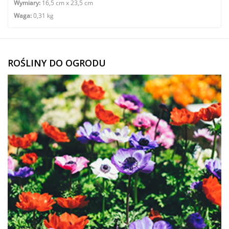
Wymiary:
16,5 cm x 23,5 cm
Waga:
0,31 kg
ROŚLINY DO OGRODU