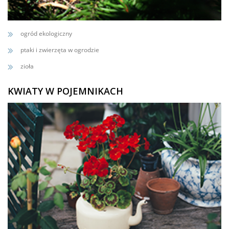
ogród ekologiczny
ptaki i zwierzęta w ogrodzie
zioła
KWIATY W POJEMNIKACH