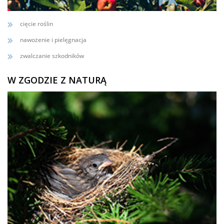
cięcie roślin
nawożenie i pielęgnacja
zwalczanie szkodników
W ZGODZIE Z NATURĄ