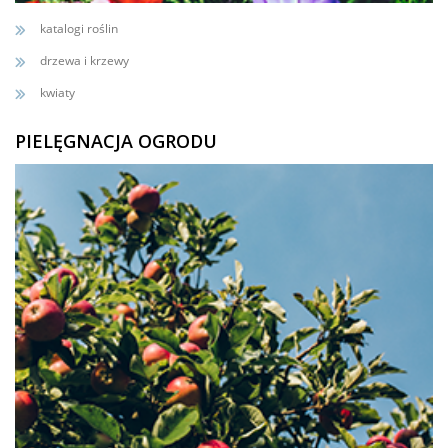
katalogi roślin
drzewa i krzewy
kwiaty
PIELĘGNACJA OGRODU