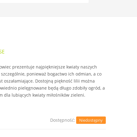
SE
wiec prezentuje najpiękniejsze kwiaty naszych
ię szczególnie, ponieważ bogactwo ich odmian, a co
st oszałamiające. Dostojną piękność lilii można
owiednio pielęgnowane będą długo zdobiły ogród, a
dla lubiących kwiaty miłośników zieleni.
Dostępność:
Niedostępny