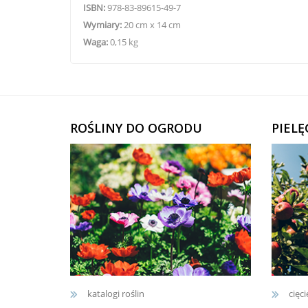
ISBN:
978-83-89615-49-7
Wymiary:
20 cm x 14 cm
Waga:
0,15 kg
ROŚLINY DO OGRODU
PIEL
katalogi roślin
cięci