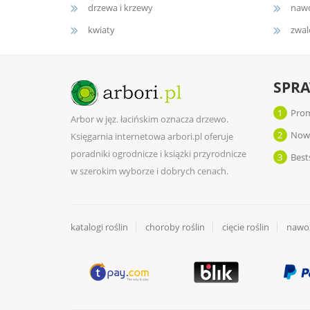
drzewa i krzewy
nawo
kwiaty
zwal
SPR
1
Prom
Arbor w jęz. łacińskim oznacza drzewo.
2
Now
Księgarnia internetowa arbori.pl oferuje
poradniki ogrodnicze i książki przyrodnicze
3
Best
w szerokim wyborze i dobrych cenach.
katalogi roślin
choroby roślin
cięcie roślin
nawoż