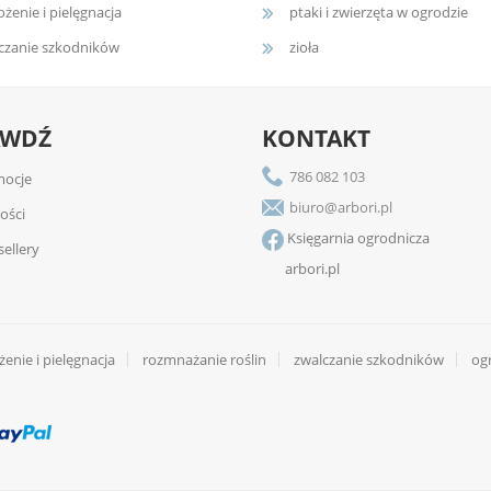
żenie i pielęgnacja
ptaki i zwierzęta w ogrodzie
czanie szkodników
zioła
AWDŹ
KONTAKT
786 082 103
ocje
biuro@arbori.pl
ości
Księgarnia ogrodnicza
sellery
arbori.pl
enie i pielęgnacja
rozmnażanie roślin
zwalczanie szkodników
og