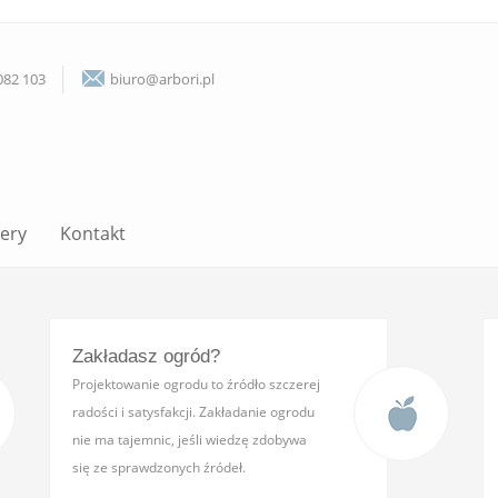
082 103
biuro@arbori.pl
lery
Kontakt
Zakładasz ogród?
Projektowanie ogrodu to źródło szczerej
radości i satysfakcji. Zakładanie ogrodu
nie ma tajemnic, jeśli wiedzę zdobywa
się ze sprawdzonych źródeł.