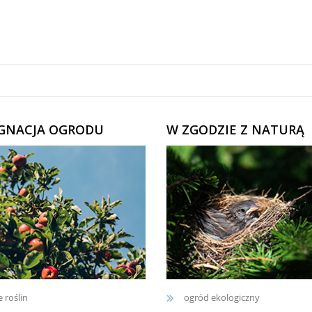
ĘGNACJA OGRODU
W ZGODZIE Z NATURĄ
e roślin
ogród ekologiczny