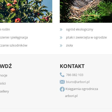
e roślin
ogród ekologiczny
żenie i pielęgnacja
ptaki i zwierzęta w ogrodzie
czanie szkodników
zioła
AWDŹ
KONTAKT
786 082 103
ocje
biuro@arbori.pl
ości
Księgarnia ogrodnicza
sellery
arbori.pl