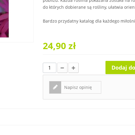
pobliżu. Każda roślina pokazana została na f
do których dobierane są rośliny, ułatwia orien
Bardzo przydatny katalog dla każdego miłośn
24,90 zł
Dodaj d
Napisz opinię