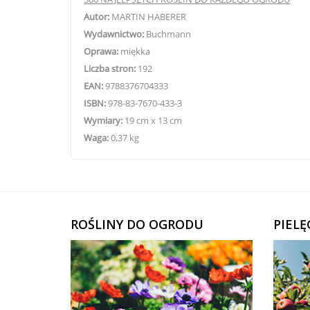
Autor:
MARTIN HABERER
Wydawnictwo:
Buchmann
Oprawa:
miękka
Liczba stron:
192
EAN:
9788376704333
ISBN:
978-83-7670-433-3
Wymiary:
19 cm x 13 cm
Waga:
0,37 kg
ROŚLINY DO OGRODU
PIEL