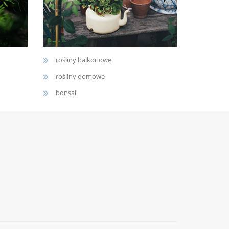
rośliny balkonowe
rośliny domowe
bonsai