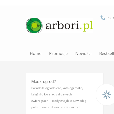
786 
Home
Promocje
Nowości
Bestsel
Masz ogród?
Poradniki ogrodnicze, katalogi roślin,
książki o kwiatach, drzewach i
zwierzętach – każdy znajdzie tu wiedzę
potrzebną do dbania o swój ogród.