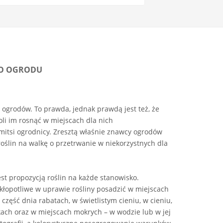
GO OGRODU
 ogrodów. To prawda, jednak prawdą jest też, że
oli im rosnąć w miejscach dla nich
mitsi ogrodnicy. Zresztą właśnie znawcy ogrodów
 roślin na walkę o przetrwanie w niekorzystnych dla
st propozycją roślin na każde stanowisko.
ekłopotliwe w uprawie rośliny posadzić w miejscach
część dnia rabatach, w świetlistym cieniu, w cieniu,
kach oraz w miejscach mokrych – w wodzie lub w jej