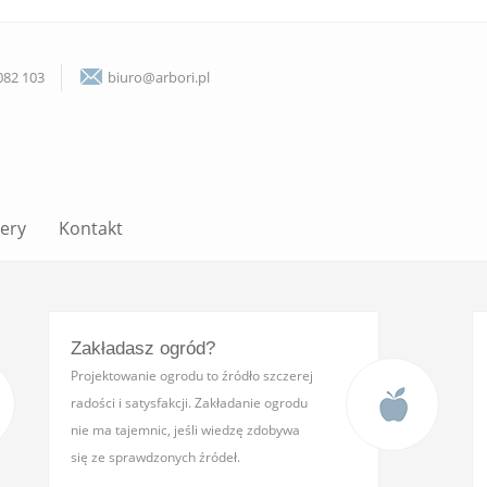
082 103
biuro@arbori.pl
lery
Kontakt
Zakładasz ogród?
Projektowanie ogrodu to źródło szczerej
radości i satysfakcji. Zakładanie ogrodu
nie ma tajemnic, jeśli wiedzę zdobywa
się ze sprawdzonych źródeł.