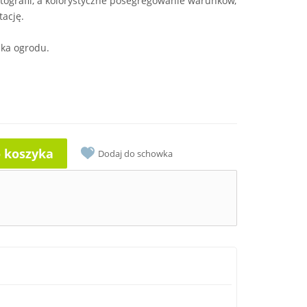
otografii, a kolorystyczne posegregowanie warunków,
tację.
ika ogrodu.
o koszyka
Dodaj do schowka