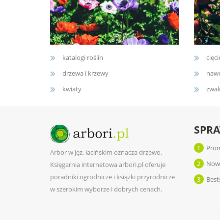
katalogi roślin
cięci
drzewa i krzewy
nawo
kwiaty
zwal
SPR
1
Prom
Arbor w jęz. łacińskim oznacza drzewo.
2
Now
Księgarnia internetowa arbori.pl oferuje
poradniki ogrodnicze i książki przyrodnicze
3
Best
w szerokim wyborze i dobrych cenach.