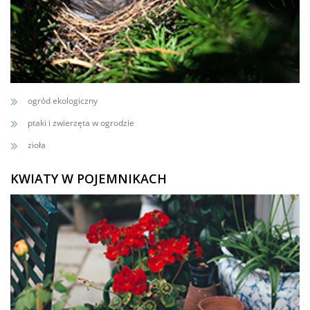
ogród ekologiczny
ptaki i zwierzęta w ogrodzie
zioła
KWIATY W POJEMNIKACH