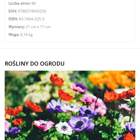
Liczba stron:
48
EAN:
9788374043250
ISBN:
83-7404-325-3
Wymiary:
21 cm x 17 cm
Waga:
0,16 kg
ROŚLINY DO OGRODU