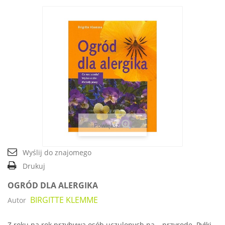
Powiększ
Wyślij do znajomego
Drukuj
OGRÓD DLA ALERGIKA
BIRGITTE KLEMME
Autor
Z roku na rok przybywa osób uczulonych na… przyrodę. Pyłki