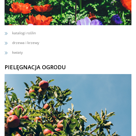
katalogi roślin
drzewa i krzewy
kwiaty
PIELĘGNACJA OGRODU