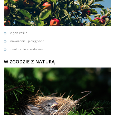
cięcie roślin
nawożenie i pielęgnacja
zwalczanie szkodników
W ZGODZIE Z NATURĄ