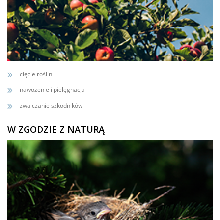
cięcie roślin
nawożenie i pielęgnacja
zwalczanie szkodników
W ZGODZIE Z NATURĄ