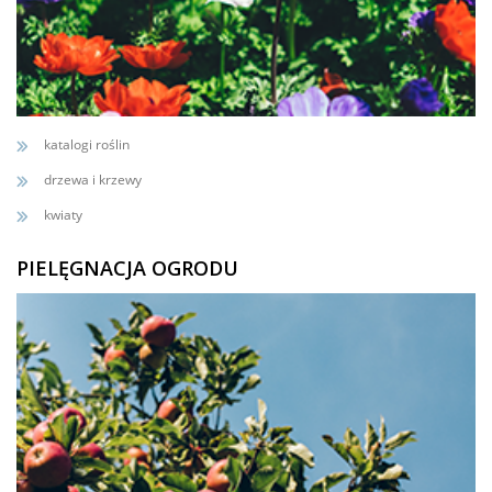
katalogi roślin
drzewa i krzewy
kwiaty
PIELĘGNACJA OGRODU