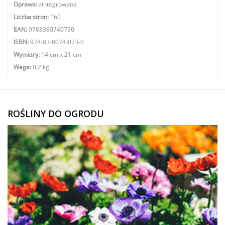
Oprawa:
zintegrowana
Liczba stron:
160
EAN:
9788380740730
ISBN:
978-83-8074-073-0
Wymiary:
14 cm x 21 cm
Waga:
0,2 kg
ROŚLINY DO OGRODU