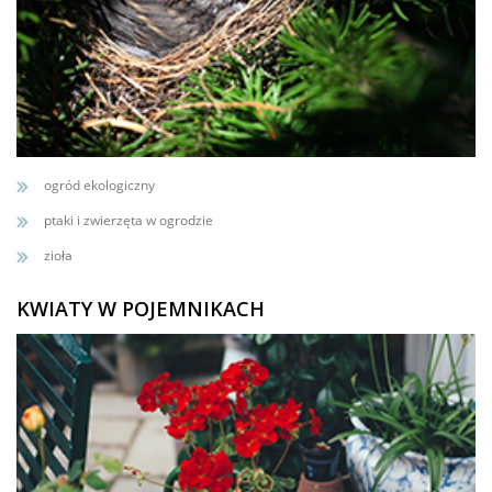
ogród ekologiczny
ptaki i zwierzęta w ogrodzie
zioła
KWIATY W POJEMNIKACH