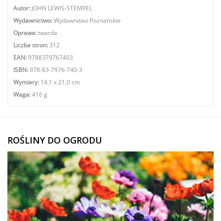
Autor:
JOHN LEWIS-STEMPEL
Wydawnictwo:
Wydawnitwo
Poznańskie
Oprawa:
twarda
Liczba stron:
312
EAN:
9788379767403
ISBN:
978-83-7976-740-3
Wymiary:
14,1 x 21,0 cm
Waga:
416
g
ROŚLINY DO OGRODU