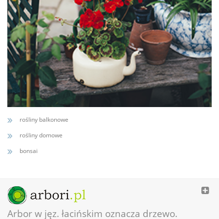
rośliny balkonowe
rośliny domowe
bonsai
Arbor w jęz. łacińskim oznacza drzewo.