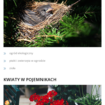
ogród ekologiczny
ptaki i zwierzęta w ogrodzie
zioła
KWIATY W POJEMNIKACH