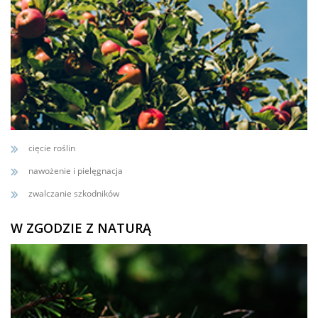
cięcie roślin
nawożenie i pielęgnacja
zwalczanie szkodników
W ZGODZIE Z NATURĄ