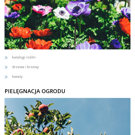
katalogi roślin
drzewa i krzewy
kwiaty
PIELĘGNACJA OGRODU