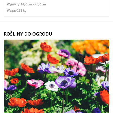
Wymiary:
14,2 cm x 20,2 cm
Waga:
0,33 kg
ROŚLINY DO OGRODU