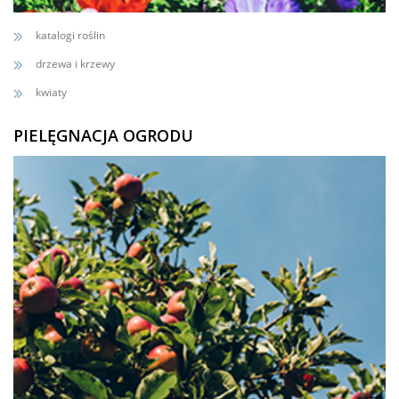
katalogi roślin
drzewa i krzewy
kwiaty
PIELĘGNACJA OGRODU