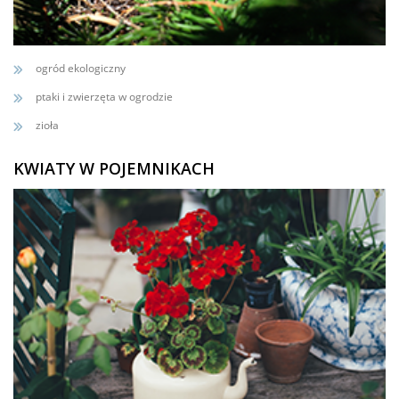
ogród ekologiczny
ptaki i zwierzęta w ogrodzie
zioła
KWIATY W POJEMNIKACH