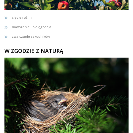
cięcie roślin
nawożenie i pielęgnacja
zwalczanie szkodników
W ZGODZIE Z NATURĄ