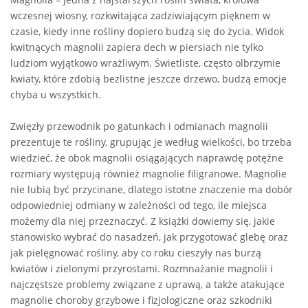
wczesnej wiosny, rozkwitająca zadziwiającym pięknem w
czasie, kiedy inne rośliny dopiero budzą się do życia. Widok
kwitnących magnolii zapiera dech w piersiach nie tylko
ludziom wyjątkowo wrażliwym. Świetliste, często olbrzymie
kwiaty, które zdobią bezlistne jeszcze drzewo, budzą emocje
chyba u wszystkich.
Zwięzły przewodnik po gatunkach i odmianach magnolii
prezentuje te rośliny, grupując je według wielkości, bo trzeba
wiedzieć, że obok magnolii osiągających naprawdę potężne
rozmiary występują również magnolie filigranowe. Magnolie
nie lubią być przycinane, dlatego istotne znaczenie ma dobór
odpowiedniej odmiany w zależności od tego, ile miejsca
możemy dla niej przeznaczyć. Z książki dowiemy się, jakie
stanowisko wybrać do nasadzeń, jak przygotować glebę oraz
jak pielęgnować rośliny, aby co roku cieszyły nas burzą
kwiatów i zielonymi przyrostami. Rozmnażanie magnolii i
najczęstsze problemy związane z uprawą, a także atakujące
magnolie choroby grzybowe i fizjologiczne oraz szkodniki