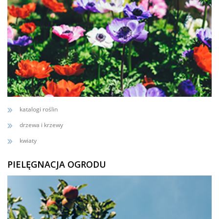
katalogi roślin
drzewa i krzewy
kwiaty
PIELĘGNACJA OGRODU