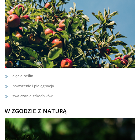
cięcie roślin
nawożenie i pielęgnacja
zwalczanie szkodników
W ZGODZIE Z NATURĄ