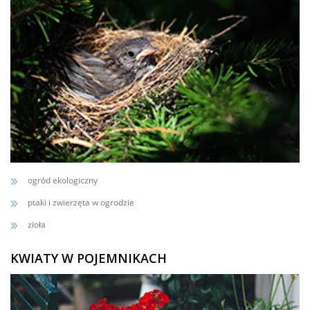
ogród ekologiczny
ptaki i zwierzęta w ogrodzie
zioła
KWIATY W POJEMNIKACH