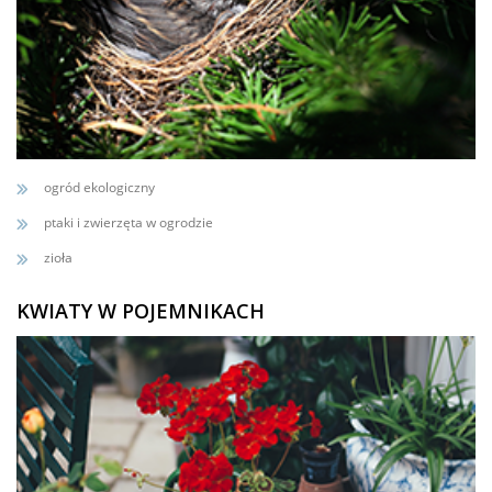
ogród ekologiczny
ptaki i zwierzęta w ogrodzie
zioła
KWIATY W POJEMNIKACH