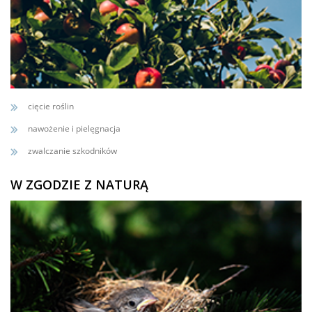
cięcie roślin
nawożenie i pielęgnacja
zwalczanie szkodników
W ZGODZIE Z NATURĄ