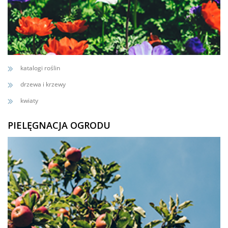
katalogi roślin
drzewa i krzewy
kwiaty
PIELĘGNACJA OGRODU