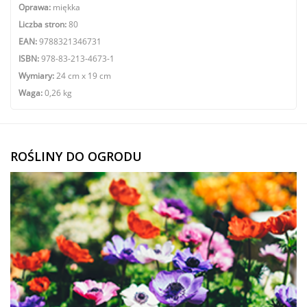
Oprawa:
miękka
Liczba stron:
80
EAN:
9788321346731
ISBN:
978-83-213-4673-1
Wymiary:
24 cm x 19 cm
Waga:
0,26 kg
ROŚLINY DO OGRODU