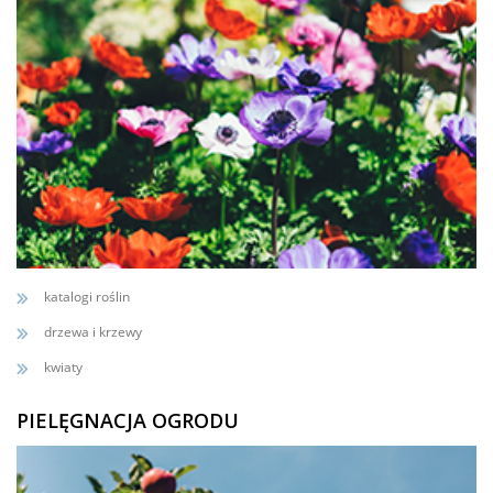
katalogi roślin
drzewa i krzewy
kwiaty
PIELĘGNACJA OGRODU