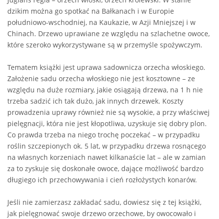
dzikim można go spotkać na Bałkanach i w Europie
południowo-wschodniej, na Kaukazie, w Azji Mniejszej i w
Chinach. Drzewo uprawiane ze względu na szlachetne owoce,
które szeroko wykorzystywane są w przemyśle spożywczym.
Tematem książki jest uprawa sadownicza orzecha włoskiego.
Założenie sadu orzecha włoskiego nie jest kosztowne – ze
względu na duże rozmiary, jakie osiągają drzewa, na 1 h nie
trzeba sadzić ich tak dużo, jak innych drzewek. Koszty
prowadzenia uprawy również nie są wysokie, a przy właściwej
pielęgnacji, która nie jest kłopotliwa, uzyskuje się dobry plon.
Co prawda trzeba na niego trochę poczekać – w przypadku
roślin szczepionych ok. 5 lat, w przypadku drzewa rosnącego
na własnych korzeniach nawet kilkanaście lat – ale w zamian
za to zyskuje się doskonałe owoce, dające możliwość bardzo
długiego ich przechowywania i cień rozłożystych konarów.
Jeśli nie zamierzasz zakładać sadu, dowiesz się z tej książki,
jak pielęgnować swoje drzewo orzechowe, by owocowało i