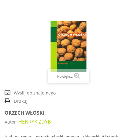
Powiększ
Wyślij do znajomego
Drukuj
ORZECH WŁOSKI
HENRYK ZDYB
Autor
Juglans regia
– orzech włoski, orzech królewski. W stanie