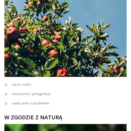
cięcie roślin
nawożenie i pielęgnacja
zwalczanie szkodników
W ZGODZIE Z NATURĄ