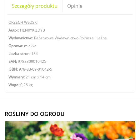
Szczegóły produktu
Opinie
ORZECH WŁOSKI
Autor:
HENRYK ZDYB
Wydawnictwo:
Państwowe Wydawnictwo Rolnicze i Leśne
Oprawa:
miękka
Liczba stron:
184
EAN:
9788309010425
ISBN:
978-83-09-01042-5
Wymiary:
21
cm x 14 cm
Waga:
0,26 kg
ROŚLINY DO OGRODU