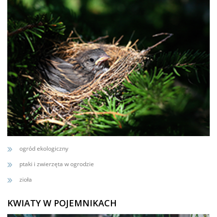
ogród ekologiczny
ptaki i zwierzęta w ogrodzie
zioła
KWIATY W POJEMNIKACH