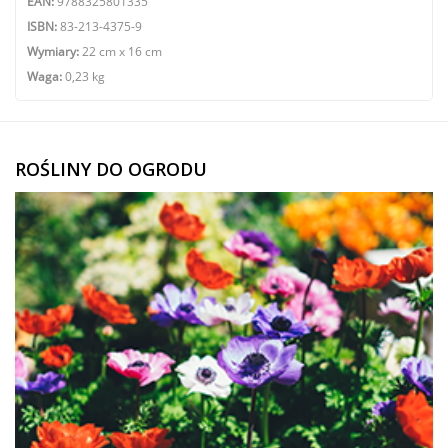
EAN:
9788325801335
ISBN:
83-213-4375-9
Wymiary:
22 cm x 16 cm
Waga:
0,23 kg
ROŚLINY DO OGRODU