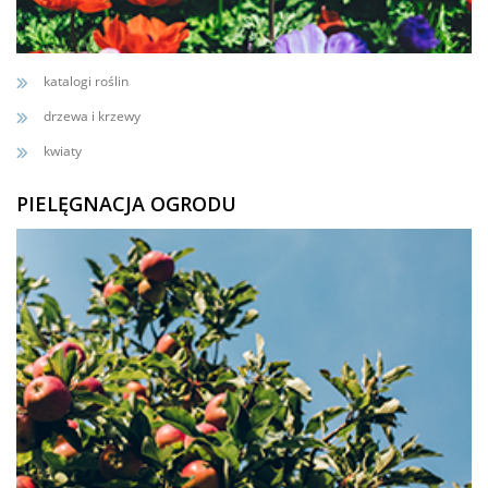
katalogi roślin
drzewa i krzewy
kwiaty
PIELĘGNACJA OGRODU