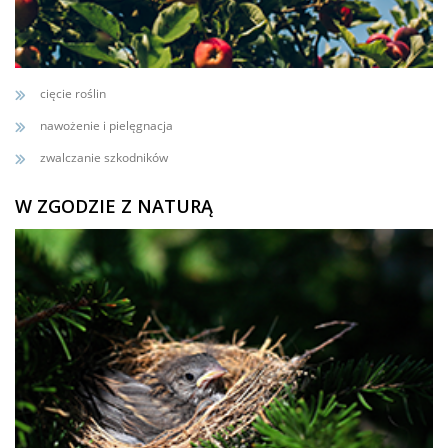
cięcie roślin
nawożenie i pielęgnacja
zwalczanie szkodników
W ZGODZIE Z NATURĄ