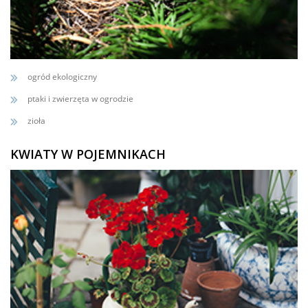
ogród ekologiczny
ptaki i zwierzęta w ogrodzie
zioła
KWIATY W POJEMNIKACH