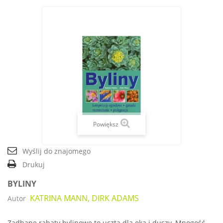
Powiększ
Wyślij do znajomego
Drukuj
BYLINY
KATRINA MANN, DIRK ADAMS
Autor
Zadbane rabaty bylinowe to uczta dla oka i duszy. Mnogość