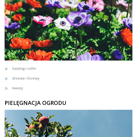
katalogi roślin
drzewa i krzewy
kwiaty
PIELĘGNACJA OGRODU