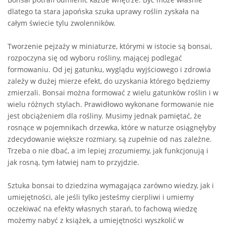
dlatego ta stara japońska szuka uprawy roślin zyskała na
całym świecie tylu zwolenników.
Tworzenie pejzaży w miniaturze, którymi w istocie są bonsai,
rozpoczyna się od wyboru rośliny, mającej podlegać
formowaniu. Od jej gatunku, wyglądu wyjściowego i zdrowia
zależy w dużej mierze efekt, do uzyskania którego będziemy
zmierzali. Bonsai można formować z wielu gatunków roślin i w
wielu różnych stylach. Prawidłowo wykonane formowanie nie
jest obciążeniem dla rośliny. Musimy jednak pamiętać, że
rosnące w pojemnikach drzewka, które w naturze osiągnęłyby
zdecydowanie większe rozmiary, są zupełnie od nas zależne.
Trzeba o nie dbać, a im lepiej zrozumiemy, jak funkcjonują i
jak rosną, tym łatwiej nam to przyjdzie.
Sztuka bonsai to dziedzina wymagająca zarówno wiedzy, jak i
umiejętności, ale jeśli tylko jesteśmy cierpliwi i umiemy
oczekiwać na efekty własnych starań, to fachową wiedzę
możemy nabyć z książek, a umiejętności wyszkolić w