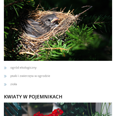
ogród ekologiczny
ptaki i zwierzęta w ogrodzie
zioła
KWIATY W POJEMNIKACH