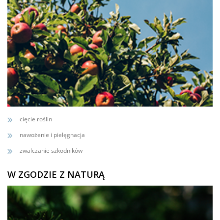
cięcie roślin
nawożenie i pielęgnacja
zwalczanie szkodników
W ZGODZIE Z NATURĄ